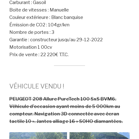
Carburant : Gasoil
Boite de vitesses : Manuelle
Couleur extérieure : Blanc banquise
Émission de CO2 : 104gr/km
Nombre de portes : 3
Garantie : constructeur jusqu’au 29-12-2022
Motorisation 1 00cv
Prix de vente : 22 220€ T.T.C.
VÉHICULE VENDU !
PEUGEOT 208 Allure PureTech 100 SxS BVM6.
Véhicule d’occasion ayant moins de 5 000km au
compteur. Navigation 3D connectée avec écran
tactile 10 ». Jantes alliage 16 » SOHO diamantées.