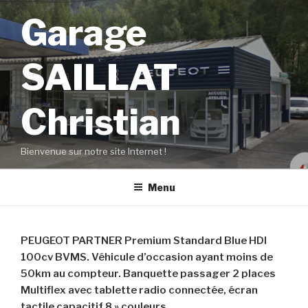
Aller
Garage
au
contenu
principal
SAILLAT
Christian
Bienvenue sur notre site Internet !
Menu
PEUGEOT PARTNER Premium Standard Blue HDI
100cv BVMS. Véhicule d’occasion ayant moins de
50km au compteur. Banquette passager 2 places
Multiflex avec tablette radio connectée, écran
tactile capacitif 8 » couleurs.