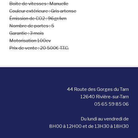
Boite de vitesses : Manuelle
Couleur extérieure : Gris artense
Émission de CO2 : 96gr/km
Nombre de portes : 5
Garantie : 3 mois
Motorisation 100cv
Prix de vente : 20 500€ T.T.C.
44 Route des Gorges du Tarn
12640 Rivière-sur-Tarn
05 65 59 85 06
Du lundi au vendredi de
8H00 à 12H00 et de 13H30 à 18H30